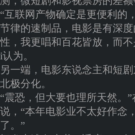
测，微短剧和影视票房的差额
“互联网产物确定是更便利的
节律的速制品，电影是有深度
性，我更唱和百花皆放，而不是
i认为。
另一端，电影东说念主和短剧
北极分化。
“震恐，但大要也理所天然。
说，“本年电影业不太好作念
了。”