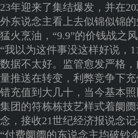
23年迎来了集结爆发，并在2
外东说念主看上去似锦似锦的
猛火烹油，“9.9”的价钱战
“我以为这件事没这样好说，
数据不太好。监管愈发严格，
量推送在转变，利弊竞争下充
错充值到大几十，当今基本照旧都
集团的符栋栋技艺样式着阛阓
念，接收21世纪经济报说念
“付费阛阓的东说念主均破钞