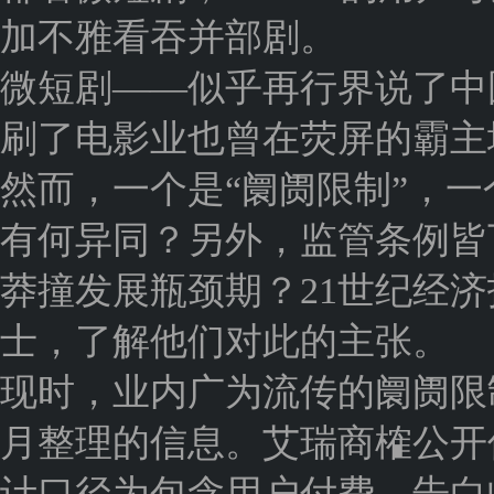
加不雅看吞并部剧。
微短剧——似乎再行界说了中
刷了电影业也曾在荧屏的霸主
然而，一个是“阛阓限制”，一
有何异同？另外，监管条例皆
莽撞发展瓶颈期？21世纪经
士，了解他们对此的主张。
现时，业内广为流传的阛阓限制
月整理的信息。艾瑞商榷公开
计口径为包含用户付费、告白